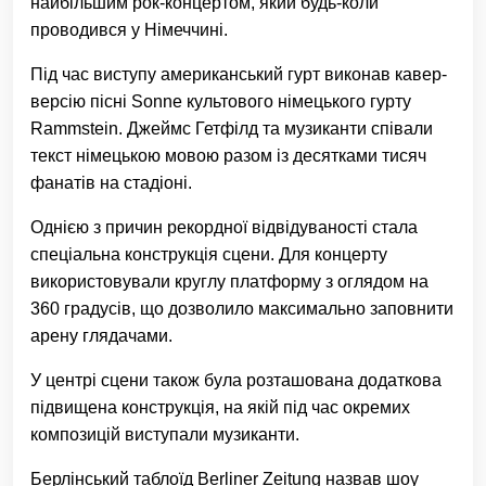
найбільшим рок-концертом, який будь-коли
проводився у Німеччині.
Під час виступу американський гурт виконав кавер-
версію пісні Sonne культового німецького гурту
Rammstein. Джеймс Гетфілд та музиканти співали
текст німецькою мовою разом із десятками тисяч
фанатів на стадіоні.
Однією з причин рекордної відвідуваності стала
спеціальна конструкція сцени. Для концерту
використовували круглу платформу з оглядом на
360 градусів, що дозволило максимально заповнити
арену глядачами.
У центрі сцени також була розташована додаткова
підвищена конструкція, на якій під час окремих
композицій виступали музиканти.
Берлінський таблоїд Berliner Zeitung назвав шоу