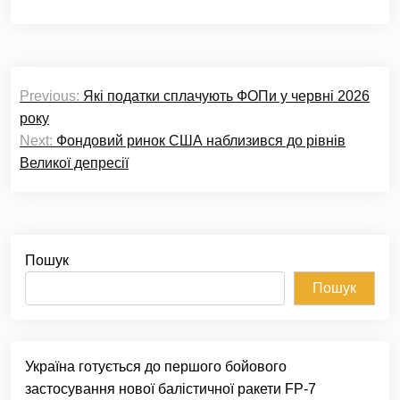
Навігація
Previous:
Які податки сплачують ФОПи у червні 2026
записів
року
Next:
Фондовий ринок США наблизився до рівнів
Великої депресії
Пошук
Пошук
Україна готується до першого бойового
застосування нової балістичної ракети FP-7