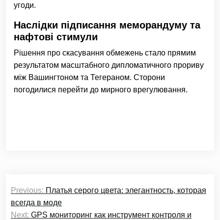
угоди.
Наслідки підписання меморандуму та
нафтові стимули
Рішення про скасування обмежень стало прямим
результатом масштабного дипломатичного прориву
між Вашингтоном та Тегераном. Сторони
погодилися перейти до мирного врегулювання.
Навігація
Previous:
Платья серого цвета: элегантность, которая
записів
всегда в моде
Next:
GPS мониторинг как инструмент контроля и