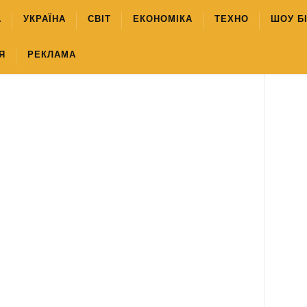
А
УКРАЇНА
СВІТ
ЕКОНОМІКА
ТЕХНО
ШОУ Б
Я
РЕКЛАМА