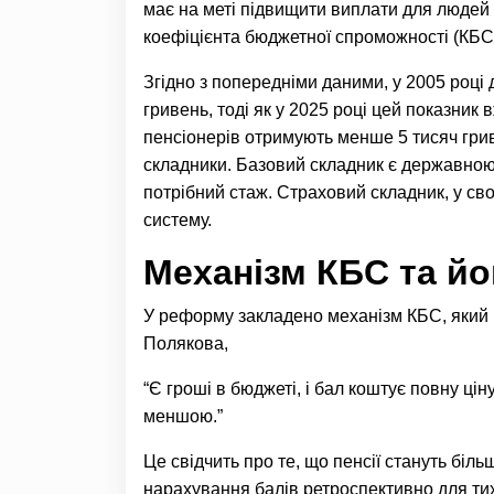
має на меті підвищити виплати для людей 
коефіцієнта бюджетної спроможності (КБС)
Згідно з попередніми даними, у 2005 році
гривень, тоді як у 2025 році цей показник
пенсіонерів отримують менше 5 тисяч грив
складники. Базовий складник є державною 
потрібний стаж. Страховий складник, у сво
систему.
Механізм КБС та йо
У реформу закладено механізм КБС, який в
Полякова,
“Є гроші в бюджеті, і бал коштує повну цін
меншою.”
Це свідчить про те, що пенсії стануть бі
нарахування балів ретроспективно для тих,