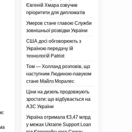
Євгеній Хмара озвучив
пріоритети для дипломатів
Умеров стане главою Служби
зовнішньої розвідки України
США досі обговорюють з
Україною передачу їй
технологій Patriot
Том — Холланд розповів, що
наступним Людиною-павуком
стане Майлз Моралес
Ціни на дизель продовжують
зростати: що відбувається на
АЗС України
ає
Україна отримала €3,47 млрд
у межах Ukraine Support Loan
рма
від Європейського Союзу