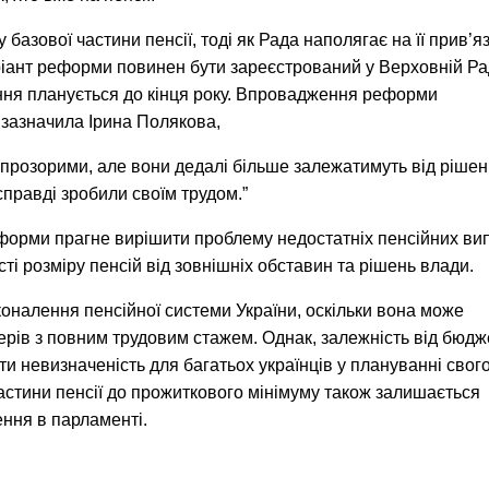
базової частини пенсії, тоді як Рада наполягає на її прив’яз
ріант реформи повинен бути зареєстрований у Верховній Ра
лення планується до кінця року. Впровадження реформи
к зазначила Ірина Полякова,
 прозорими, але вони дедалі більше залежатимуть від рішен
справді зробили своїм трудом.”
еформи прагне вирішити проблему недостатніх пенсійних вип
і розміру пенсій від зовнішніх обставин та рішень влади.
налення пенсійної системи України, оскільки вона може
ерів з повним трудовим стажем. Однак, залежність від бюдж
 невизначеність для багатьох українців у плануванні свог
астини пенсії до прожиткового мінімуму також залишається
ння в парламенті.