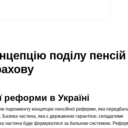
нцепцію поділу пенсій
рахову
ї реформи в Україні
вив парламенту концепцію пенсійної реформи, яка передбач
и. Базова частина, яка є державною гарантією, складатиме
ахова частина буде формуватися за бальною системою. Рефо