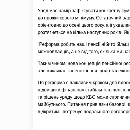
Уряд має намір зафіксувати конкретну суму 
до прожиткового мінімуму. Остаточний ва
орієнтовно до осені цього року, а її ухва
розтягнеться на кілька наступних років. Я
“Реформа робить наші пенсії нібито більш
можновладців, а не від того, скільки ми на
Таким чином, нова концепція пенсійної р
але викликає занепокоєння щодо залежност
Ця реформа є важливим кроком для вдоско
підвищити фінансову стабільність пенсіон
та рішень уряду щодо КБС може спричинити
майбутнього. Питання прив’язки базової ч
відкритим і потребує подальшого обговоре