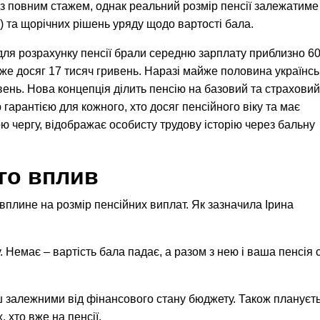
з повним стажем, однак реальний розмір пенсії залежатиме
 та щорічних рішень уряду щодо вартості бала.
 для розрахунку пенсії брали середню зарплату приблизно 6
 вже досяг 17 тисяч гривень. Наразі майже половина українс
ень. Нова концепція ділить пенсію на базовий та страховий
гарантією для кожного, хто досяг пенсійного віку та має
ю чергу, відображає особисту трудову історію через бальну
го вплив
плине на розмір пенсійних виплат. Як зазначила Ірина
у. Немає – вартість бала падає, а разом з нею і ваша пенсія 
льш залежними від фінансового стану бюджету. Також плануєт
 хто вже на пенсії.