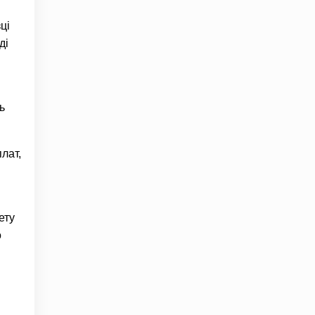
ці
ді
ь
лат,
ету
о