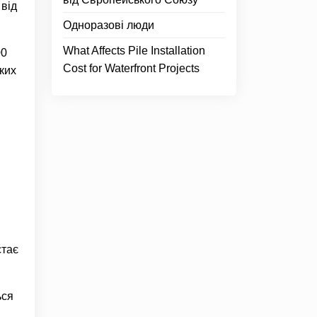
 від
Одноразові люди
What Affects Pile Installation
00
Cost for Waterfront Projects
ьких
стає
ься