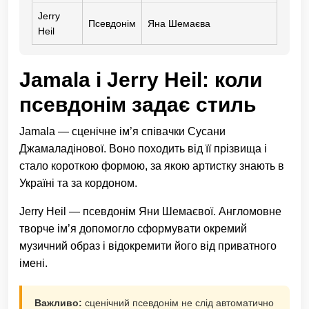
Jerry
Псевдонім
Яна Шемаєва
Heil
Jamala і Jerry Heil: коли
псевдонім задає стиль
Jamala — сценічне ім’я співачки Сусани
Джамаладінової. Воно походить від її прізвища і
стало короткою формою, за якою артистку знають в
Україні та за кордоном.
Jerry Heil — псевдонім Яни Шемаєвої. Англомовне
творче ім’я допомогло сформувати окремий
музичний образ і відокремити його від приватного
імені.
Важливо:
сценічний псевдонім не слід автоматично