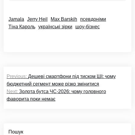
Jamala
Jerry Heil
Max Barskih
псевдоніми
Тіна Кароль
українські зірки
шоу-бізнес
Навігація
Previous:
Дешеві смартфони під тиском ШІ: чому
записів
бюджетний сегмент може різко змінитися
Next:
Золота бутса ЧС-2026: чому головного
фаворита поки немає
Пошук