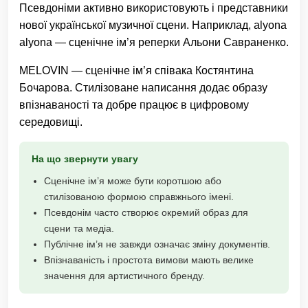
Псевдоніми активно використовують і представники
нової української музичної сцени. Наприклад, alyona
alyona — сценічне ім’я реперки Альони Савраненко.
MELOVIN — сценічне ім’я співака Костянтина
Бочарова. Стилізоване написання додає образу
впізнаваності та добре працює в цифровому
середовищі.
На що звернути увагу
Сценічне ім’я може бути коротшою або
стилізованою формою справжнього імені.
Псевдонім часто створює окремий образ для
сцени та медіа.
Публічне ім’я не завжди означає зміну документів.
Впізнаваність і простота вимови мають велике
значення для артистичного бренду.