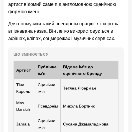
артист відомий саме під англомовною сценічною
формою імені.
Для попмузики такий псевдонім працює як коротка
впізнавана назва. Він легко використовується в
афішах, кліпах, соцмережах і музичних сервісах.
ЩО ЗМІНЮЄТЬСЯ
Публічне
Відоме ім’я до
Артист
ім’я
сценічного бренду
Тіна
Сценічне
Тетяна Ліберман
Кароль
ім’я
Max
Псевдонім
Микола Бортник
Barskih
Сценічне
Jamala
Сусана Джамаладінова
ім’я