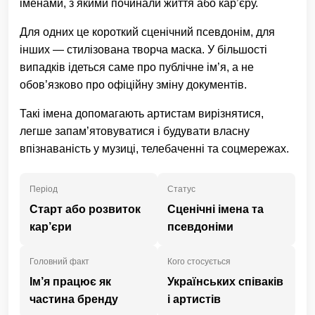
іменами, з якими починали життя або кар’єру.
Для одних це короткий сценічний псевдонім, для
інших — стилізована творча маска. У більшості
випадків ідеться саме про публічне ім’я, а не
обов’язково про офіційну зміну документів.
Такі імена допомагають артистам вирізнятися,
легше запам’ятовуватися і будувати власну
впізнаваність у музиці, телебаченні та соцмережах.
Період
Статус
Старт або розвиток
Сценічні імена та
кар’єри
псевдоніми
Головний факт
Кого стосується
Ім’я працює як
Українських співаків
частина бренду
і артистів