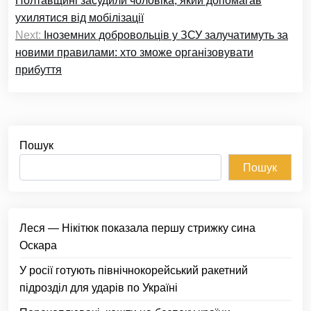
Полтавщині засудили чоловіка, який допомагав
ухилятися від мобілізації
Next:
Іноземних добровольців у ЗСУ залучатимуть за
новими правилами: хто зможе організовувати
прибуття
Пошук
Пошук
Леся — Нікітюк показала першу стрижку сина
Оскара
У росії готують північнокорейський ракетний
підрозділ для ударів по Україні