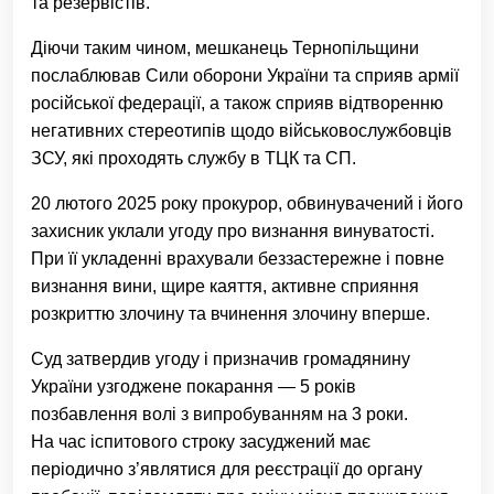
та резервістів.
Діючи таким чином, мешканець Тернопільщини
послаблював Сили оборони України та сприяв армії
російської федерації, а також сприяв відтворенню
негативних стереотипів щодо військовослужбовців
ЗСУ, які проходять службу в ТЦК та СП.
20 лютого 2025 року прокурор, обвинувачений і його
захисник уклали угоду про визнання винуватості.
При її укладенні врахували беззастережне і повне
визнання вини, щире каяття, активне сприяння
розкриттю злочину та вчинення злочину вперше.
Суд затвердив угоду і призначив громадянину
України узгоджене покарання — 5 років
позбавлення волі з випробуванням на 3 роки.
На час іспитового строку засуджений має
періодично з’являтися для реєстрації до органу