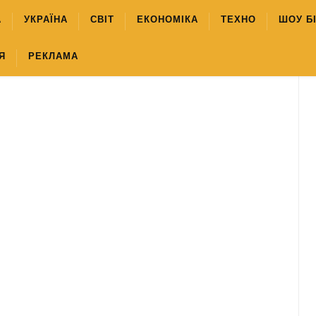
А
УКРАЇНА
СВІТ
ЕКОНОМІКА
ТЕХНО
ШОУ Б
Я
РЕКЛАМА