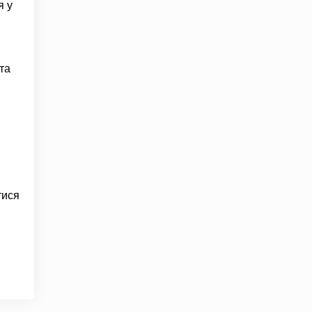
я у
та
тися