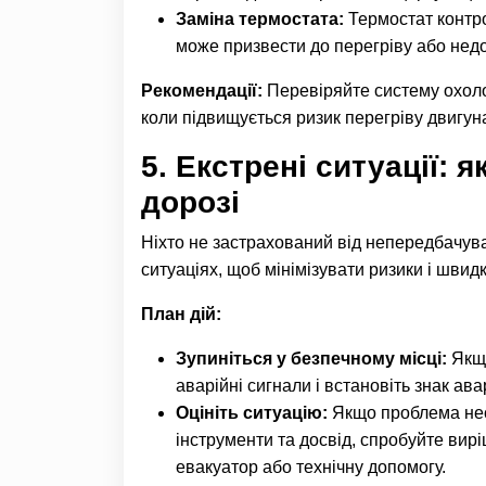
Заміна термостата:
Термостат контро
може призвести до перегріву або недо
Рекомендації:
Перевіряйте систему охолод
коли підвищується ризик перегріву двигун
5.
Екстрені ситуації: я
дорозі
Ніхто не застрахований від непередбачува
ситуаціях, щоб мінімізувати ризики і швид
План дій:
Зупиніться у безпечному місці:
Якщо
аварійні сигнали і встановіть знак ава
Оцініть ситуацію:
Якщо проблема несе
інструменти та досвід, спробуйте вир
евакуатор або технічну допомогу.