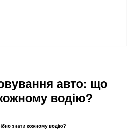
овування авто: що
 кожному водію?
рібно знати кожному водію?