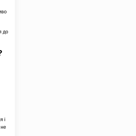
иво
я до
?
я і
 не