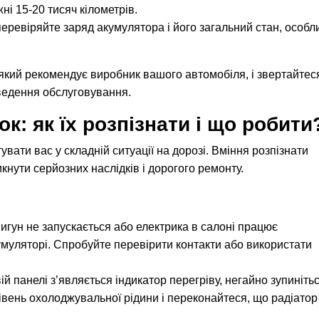
ні 15-20 тисяч кілометрів.
еревіряйте заряд акумулятора і його загальний стан, особл
який рекомендує виробник вашого автомобіля, і звертайтес
ведення обслуговування.
к: як їх розпізнати і що робити
ати вас у складній ситуації на дорозі. Вміння розпізнати
нути серйозних наслідків і дорогого ремонту.
гун не запускається або електрика в салоні працює
умуляторі. Спробуйте перевірити контакти або використати
 панелі з’являється індикатор перегріву, негайно зупинітьс
івень охолоджувальної рідини і переконайтеся, що радіатор