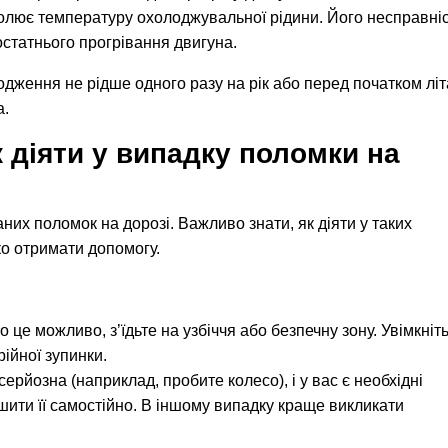
лює температуру охолоджувальної рідини. Його несправні
статнього прогрівання двигуна.
ження не рідше одного разу на рік або перед початком літ
а.
к діяти у випадку поломки на
них поломок на дорозі. Важливо знати, як діяти у таких
ко отримати допомогу.
 це можливо, з’їдьте на узбіччя або безпечну зону. Увімкніт
рійної зупинки.
рйозна (наприклад, пробите колесо), і у вас є необхідні
ішити її самостійно. В іншому випадку краще викликати