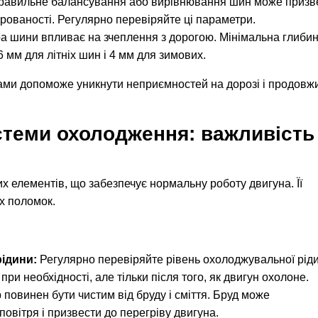
авильне балансування або вирівнювання шин може призв
ерованості. Регулярно перевіряйте ці параметри.
а шини впливає на зчеплення з дорогою. Мінімальна глиби
 мм для літніх шин і 4 мм для зимових.
ми допоможе уникнути неприємностей на дорозі і продовж
теми охолодження: важливість
 елементів, що забезпечує нормальну роботу двигуна. Її
х поломок.
ідини:
Регулярно перевіряйте рівень охолоджувальної рід
ри необхідності, але тільки після того, як двигун охолоне.
 повинен бути чистим від бруду і сміття. Бруд може
овітря і призвести до перегріву двигуна.