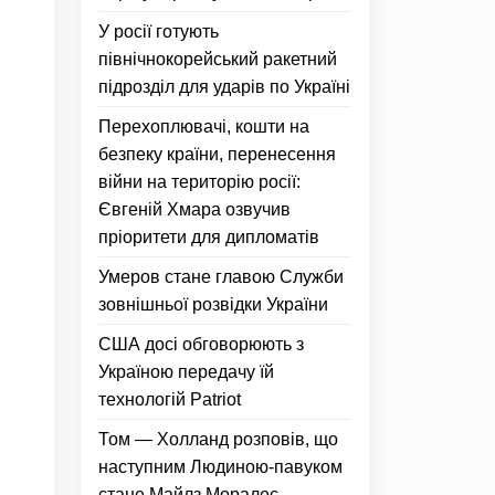
У росії готують
північнокорейський ракетний
підрозділ для ударів по Україні
Перехоплювачі, кошти на
безпеку країни, перенесення
війни на територію росії:
Євгеній Хмара озвучив
пріоритети для дипломатів
Умеров стане главою Служби
зовнішньої розвідки України
США досі обговорюють з
Україною передачу їй
технологій Patriot
Том — Холланд розповів, що
наступним Людиною-павуком
стане Майлз Моралес