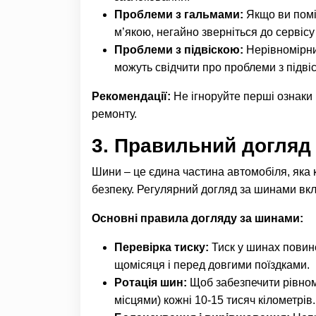
Проблеми з гальмами:
Якщо ви помі
м’якою, негайно зверніться до сервісу
Проблеми з підвіскою:
Нерівномірний
можуть свідчити про проблеми з підві
Рекомендації:
Не ігноруйте перші ознаки 
ремонту.
3.
Правильний догляд 
Шини – це єдина частина автомобіля, яка 
безпеку. Регулярний догляд за шинами вкл
Основні правила догляду за шинами:
Перевірка тиску:
Тиск у шинах повин
щомісяця і перед довгими поїздками.
Ротація шин:
Щоб забезпечити рівном
місцями) кожні 10-15 тисяч кілометрів.