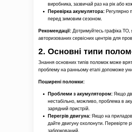
виробника, зазвичай раз на рік або кож
Перевірка акумулятора:
Регулярно п
перед зимовим сезоном.
Рекомендації:
Дотримуйтесь графіка ТО, 
авторизованих сервісних центрів для про
2.
Основні типи поломо
Знання основних типів поломок може врятув
проблему на ранньому етапі допоможе уник
Поширені поломки:
Проблеми з акумулятором:
Якщо дви
нестабільно, можливо, проблема в ак
зарядний пристрій.
Перегрів двигуна:
Якщо на приладовій
дайте двигуну охолонути. Перевірте р
заблокований.