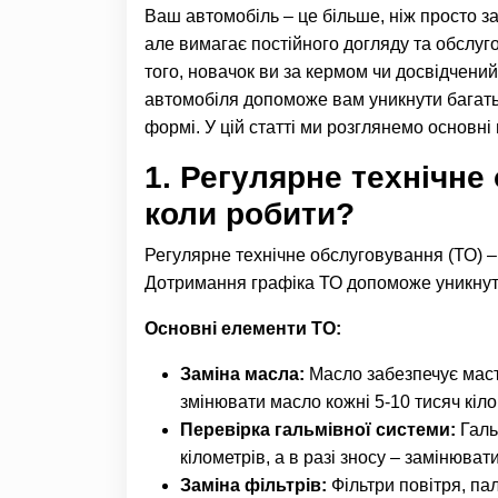
Ваш автомобіль – це більше, ніж просто за
але вимагає постійного догляду та обслуг
того, новачок ви за кермом чи досвідчений
автомобіля допоможе вам уникнути багать
формі. У цій статті ми розглянемо основні
1.
Регулярне технічне
коли робити?
Регулярне технічне обслуговування (ТО) –
Дотримання графіка ТО допоможе уникнути
Основні елементи ТО:
Заміна масла:
Масло забезпечує маст
змінювати масло кожні 5-10 тисяч кіло
Перевірка гальмівної системи:
Галь
кілометрів, а в разі зносу – замінювати
Заміна фільтрів:
Фільтри повітря, па