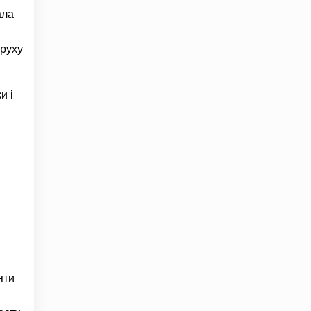
ала
 руху
и і
яти