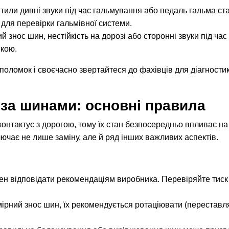
тили дивні звуки під час гальмування або педаль гальма ст
 для перевірки гальмівної системи.
 знос шин, нестійкість на дорозі або сторонні звуки під час
скою.
поломок і своєчасно звертайтеся до фахівців для діагностик
за шинами: основні правила
контактує з дорогою, тому їх стан безпосередньо впливає на
ючає не лише заміну, але й ряд інших важливих аспектів.
ен відповідати рекомендаціям виробника. Перевіряйте тиск
ірний знос шин, їх рекомендується ротаціювати (переставл