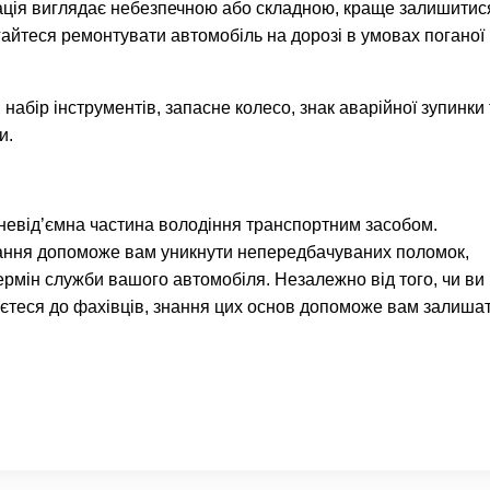
ція виглядає небезпечною або складною, краще залишитис
гайтеся ремонтувати автомобіль на дорозі в умовах поганої
набір інструментів, запасне колесо, знак аварійної зупинки 
и.
 невід’ємна частина володіння транспортним засобом.
ання допоможе вам уникнути непередбачуваних поломок,
термін служби вашого автомобіля. Незалежно від того, чи ви
аєтеся до фахівців, знання цих основ допоможе вам залиша