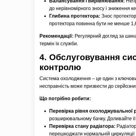
Балансування і вирівнювання:
Непр
до нерівномірного зносу і зниження к
Глибина протектора:
Знос протектор
протектора повинна бути не менше 1,6
Рекомендації:
Регулярний догляд за шина
термін їх служби.
4.
Обслуговування сис
контролю
Система охолодження – це один з ключових
несправність може призвести до серйозни
Що потрібно робити:
Перевірка рівня охолоджувальної р
розширювальному бачку. Доливайте її п
Перевірка стану радіатора:
Радіатор
перешкоджати нормальній циркуляції п