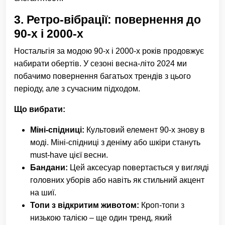
3.
Ретро-вібрації: повернення до
90-х і 2000-х
Ностальгія за модою 90-х і 2000-х років продовжує
набирати обертів. У сезоні весна-літо 2024 ми
побачимо повернення багатьох трендів з цього
періоду, але з сучасним підходом.
Що вибрати:
Міні-спідниці:
Культовий елемент 90-х знову в
моді. Міні-спідниці з деніму або шкіри стануть
must-have цієї весни.
Бандани:
Цей аксесуар повертається у вигляді
головних уборів або навіть як стильний акцент
на шиї.
Топи з відкритим животом:
Кроп-топи з
низькою талією – ще один тренд, який