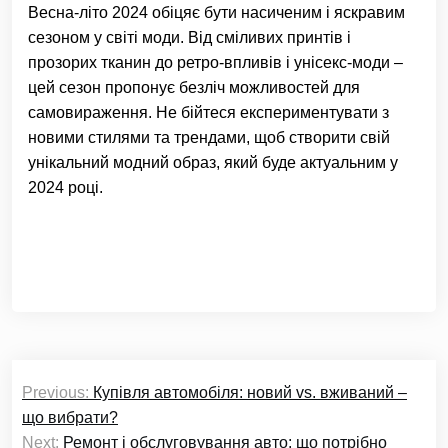
Весна-літо 2024 обіцяє бути насиченим і яскравим
сезоном у світі моди. Від сміливих принтів і
прозорих тканин до ретро-впливів і унісекс-моди –
цей сезон пропонує безліч можливостей для
самовираження. Не бійтеся експериментувати з
новими стилями та трендами, щоб створити свій
унікальний модний образ, який буде актуальним у
2024 році.
Навігація
Previous:
Купівля автомобіля: новий vs. вживаний –
записів
що вибрати?
Next:
Ремонт і обслуговування авто: що потрібно