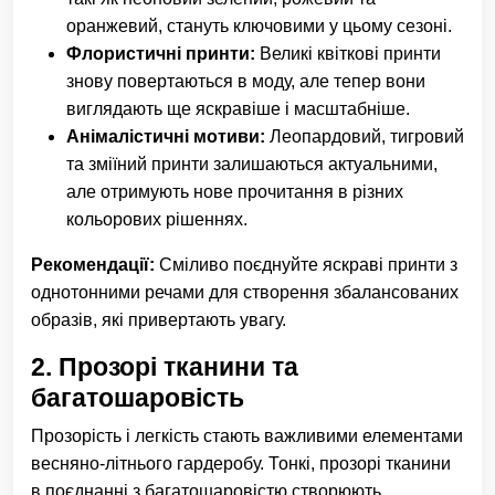
оранжевий, стануть ключовими у цьому сезоні.
Флористичні принти:
Великі квіткові принти
знову повертаються в моду, але тепер вони
виглядають ще яскравіше і масштабніше.
Анімалістичні мотиви:
Леопардовий, тигровий
та зміїний принти залишаються актуальними,
але отримують нове прочитання в різних
кольорових рішеннях.
Рекомендації:
Сміливо поєднуйте яскраві принти з
однотонними речами для створення збалансованих
образів, які привертають увагу.
2.
Прозорі тканини та
багатошаровість
Прозорість і легкість стають важливими елементами
весняно-літнього гардеробу. Тонкі, прозорі тканини
в поєднанні з багатошаровістю створюють