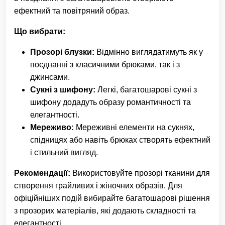
ефектний та повітряний образ.
Що вибрати:
Прозорі блузки:
Відмінно виглядатимуть як у
поєднанні з класичними брюками, так і з
джинсами.
Сукні з шифону:
Легкі, багатошарові сукні з
шифону додадуть образу романтичності та
елегантності.
Мереживо:
Мереживні елементи на сукнях,
спідницях або навіть брюках створять ефектний
і стильний вигляд.
Рекомендації:
Використовуйте прозорі тканини для
створення грайливих і жіночних образів. Для
офіційніших подій вибирайте багатошарові рішення
з прозорих матеріалів, які додають складності та
елегантності.