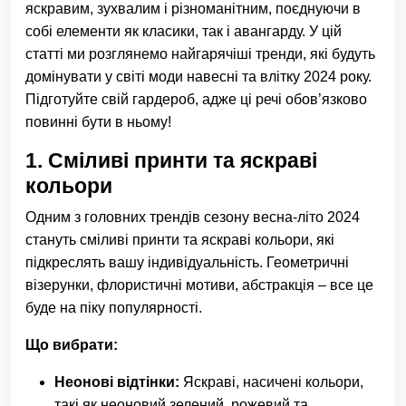
яскравим, зухвалим і різноманітним, поєднуючи в
собі елементи як класики, так і авангарду. У цій
статті ми розглянемо найгарячіші тренди, які будуть
домінувати у світі моди навесні та влітку 2024 року.
Підготуйте свій гардероб, адже ці речі обов’язково
повинні бути в ньому!
1.
Сміливі принти та яскраві
кольори
Одним з головних трендів сезону весна-літо 2024
стануть сміливі принти та яскраві кольори, які
підкреслять вашу індивідуальність. Геометричні
візерунки, флористичні мотиви, абстракція – все це
буде на піку популярності.
Що вибрати:
Неонові відтінки:
Яскраві, насичені кольори,
такі як неоновий зелений, рожевий та