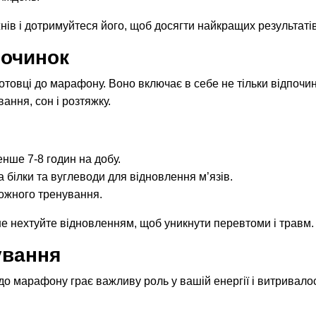
нів і дотримуйтеся його, щоб досягти найкращих результатів
починок
товці до марафону. Воно включає в себе не тільки відпочи
ання, сон і розтяжку.
енше 7-8 годин на добу.
а білки та вуглеводи для відновлення м’язів.
кожного тренування.
не нехтуйте відновленням, щоб уникнути перевтоми і травм.
ування
до марафону грає важливу роль у вашій енергії і витривалос