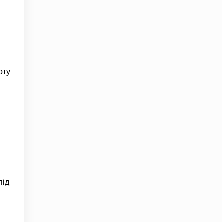
оту
під