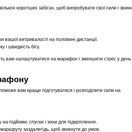
ількох коротших забігах, щоб випробувати свої сили і звик
и вашої витривалості на половині дистанції.
 і швидкість бігу.
уть вам налаштуватися на марафон і зменшити стрес у день
рафону
може вам краще підготуватися і розподілити сили на
 на підйоми, спуски і зони для підкріплення.
 маршруту заздалегідь, щоб звикнути до умов.