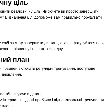
чну ціль
вити реалістичну ціль. Чи хочете ви просто завершити
су? Визначення цілі допоможе вам правильно побудувати
обі за мету завершити дистанцію, а не фокусуйтеся на час
сою — рівнинну і не надто складну.
ний план
ін повинен включати регулярні тренування, поступове
 відновлення.
ово збільшуючи відстань.
: інтервальні, довгі пробіжки і відновлювальні тренування.
тиждень.