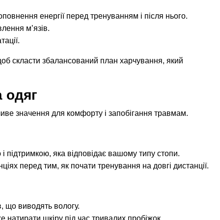
повнення енергії перед тренуванням і після нього.
влення м’язів.
тації.
щоб скласти збалансований план харчування, який
а одяг
ливе значення для комфорту і запобігання травмам.
ю і підтримкою, яка відповідає вашому типу стопи.
іях перед тим, як почати тренування на довгі дистанції.
, що виводять вологу.
е натирати шкіру під час тривалих пробіжок.