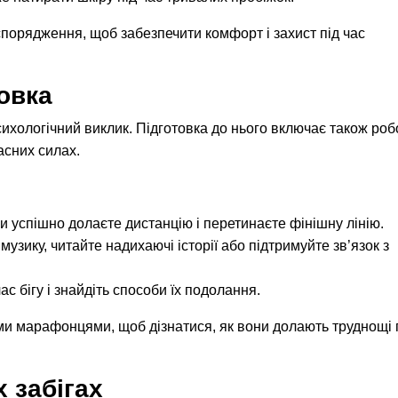
 спорядження, щоб забезпечити комфорт і захист під час
овка
хологічний виклик. Підготовка до нього включає також роб
асних силах.
 ви успішно долаєте дистанцію і перетинаєте фінішну лінію.
музику, читайте надихаючі історії або підтримуйте зв’язок з
с бігу і знайдіть способи їх подолання.
и марафонцями, щоб дізнатися, як вони долають труднощі 
х забігах