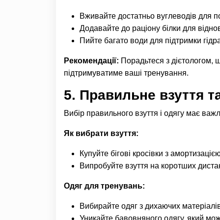
Вживайте достатньо вуглеводів для по
Додавайте до раціону білки для відно
Пийте багато води для підтримки гідра
Рекомендації:
Порадьтеся з дієтологом, 
підтримуватиме ваші тренування.
5.
Правильне взуття т
Вибір правильного взуття і одягу має важ
Як вибрати взуття:
Купуйте бігові кросівки з амортизаціє
Випробуйте взуття на коротших дистанц
Одяг для тренувань:
Вибирайте одяг з дихаючих матеріалів
Уникайте бавовняного одягу, який мож