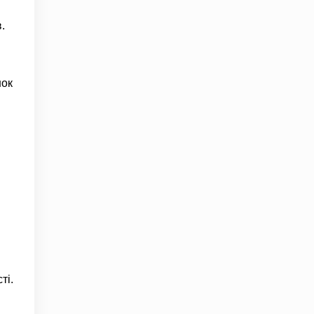
.
нок
ті.