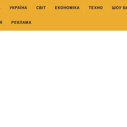
А
УКРАЇНА
СВІТ
ЕКОНОМІКА
ТЕХНО
ШОУ Б
Я
РЕКЛАМА