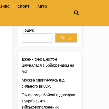
ІЗНЕС
СПОРТ
АВТО
Пошук
Пошук
Дженніфер Еністон
цілувалася з бойфрендом на
яхті
Москва здригнулась від
сильного вибуху
РФ формує бойові підрозділи
з українських
військовополонених