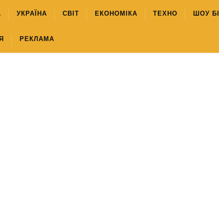
А
УКРАЇНА
СВІТ
ЕКОНОМІКА
ТЕХНО
ШОУ Б
Я
РЕКЛАМА