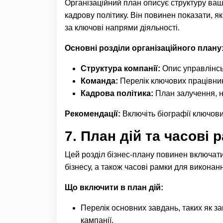
Організаційний план описує структуру вашо
кадрову політику. Він повинен показати, як
за ключові напрями діяльності.
Основні розділи організаційного плану
Структура компанії:
Опис управлінсько
Команда:
Перелік ключових працівників
Кадрова політика:
План залучення, н
Рекомендації:
Включіть біографії ключових
7.
План дій та часові 
Цей розділ бізнес-плану повинен включати к
бізнесу, а також часові рамки для виконанн
Що включити в план дій:
Перелік основних завдань, таких як з
кампанії.