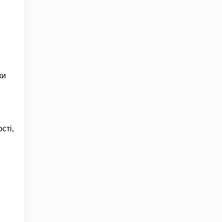
ки
сті,