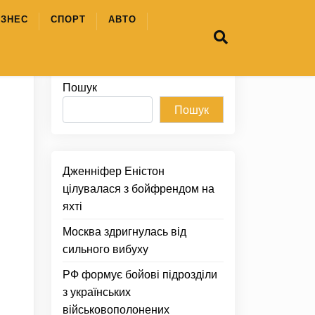
ІЗНЕС
СПОРТ
АВТО
Пошук
Пошук
Дженніфер Еністон
цілувалася з бойфрендом на
яхті
Москва здригнулась від
сильного вибуху
РФ формує бойові підрозділи
з українських
військовополонених