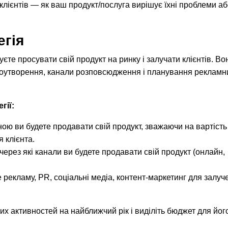
клієнтів — як ваш продукт/послуга вирішує їхні проблеми а
егія
єте просувати свій продукт на ринку і залучати клієнтів. Во
ноутворення, канали розповсюдження і планування рекламн
гії:
ною ви будете продавати свій продукт, зважаючи на вартість
я клієнта.
через які канали ви будете продавати свій продукт (онлайн,
рекламу, PR, соціальні медіа, контент-маркетинг для залуч
х активностей на найближчий рік і виділіть бюджет для йог