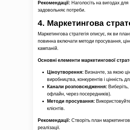
Рекомендації:
Наголосіть на вигодах для 
задовольняє потреби.
4.
Маркетингова страт
Маркетингова стратегія описує, як ви плану
повинна включати методи просування, ці
кампаній.
Основні елементи маркетингової страте
Ціноутворення:
Визначте, за якою ці
виробництва, конкурентів і цінність дл
Канали розповсюдження:
Виберіть, 
офлайн, через посередників).
Методи просування:
Використовуйте 
клієнтів.
Рекомендації:
Створіть план маркетингови
реалізації.