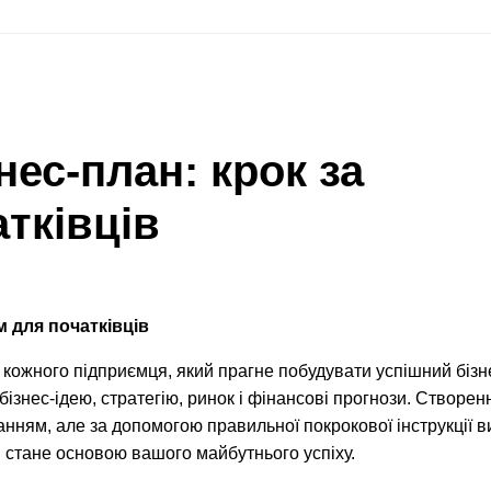
нес-план: крок за
тківців
м для початківців
кожного підприємця, який прагне побудувати успішний бізн
ізнес-ідею, стратегію, ринок і фінансові прогнози. Створен
нням, але за допомогою правильної покрокової інструкції в
 стане основою вашого майбутнього успіху.