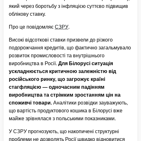
який через боротьбу з інфляцією суттєво підвищив
облікову ставку.
Про це повідомляє
СЗРУ
.
Високі відсоткові ставки призвели до різкого
подорожчання кредитів, що фактично загальмувало
розвиток промисловості та внутрішнього
виробництва в Росії.
Для Білорусі ситуація
ускладнюється критичною залежністю від
російського ринку, що загрожує країні
стагфляцією — одночасним падінням
виробництва та стрімким зростанням цін на
споживчі товари.
Аналітики розвідки зауважують,
що вартість продуктового кошика в Білорусі вже
майже зрівнялася з польськими показниками.
У СЗРУ прогнозують, що накопичені структурні
проблеми не дозволять Росії швидко відновитися