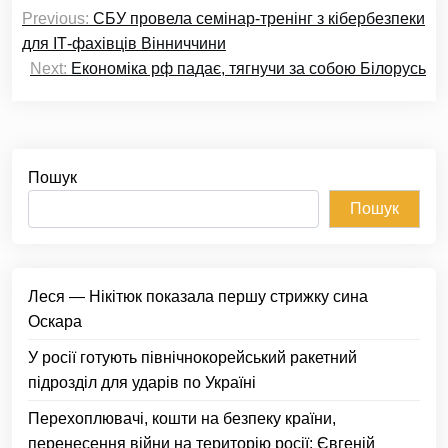
Навігація
Previous:
СБУ провела семінар-тренінг з кібербезпеки
записів
для ІТ-фахівців Вінниччини
Next:
Економіка рф падає, тягнучи за собою Білорусь
Пошук
Пошук
Леся — Нікітюк показала першу стрижку сина
Оскара
У росії готують північнокорейський ракетний
підрозділ для ударів по Україні
Перехоплювачі, кошти на безпеку країни,
перенесення війни на територію росії: Євгеній