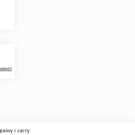
лорусі
аїну і світу