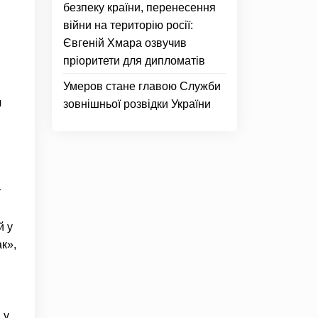
безпеку країни, перенесення
війни на територію росії:
Євгеній Хмара озвучив
пріоритети для дипломатів
Умеров стане главою Служби
ч
зовнішньої розвідки України
у
й у
ак»,
 у