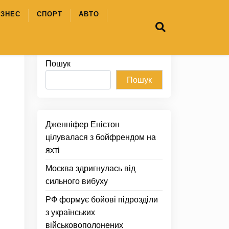
ІЗНЕС
СПОРТ
АВТО
Пошук
Пошук
Дженніфер Еністон
цілувалася з бойфрендом на
яхті
Москва здригнулась від
сильного вибуху
РФ формує бойові підрозділи
з українських
військовополонених