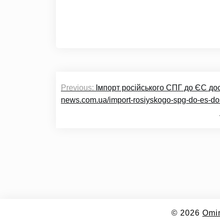
Навігація
Previous:
Імпорт російського СПГ до ЄС досяг
записів
news.com.ua/import-rosiyskogo-spg-do-es-do
© 2026
Omi