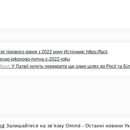
 пікового рівня з 2022 року Источник: https://fact-
syag-pikovogo-rivnya-z-2022-roku
Next:
У Латвії хочуть перекрити ще один шлях до Росії та Бі
nd
Залишайтеся на зв’язку Omind - Останні новини Укр