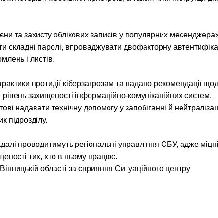
ієни та захисту облікових записів у популярних месенджерах
и складні паролі, впроваджувати двофакторну автентифік
млень і листів.
практики протидії кіберзагрозам та надано рекомендації що
а рівень захищеності інформаційно-комунікаційних систем.
тові надавати технічну допомогу у запобіганні й нейтралізац
к підрозділу.
 надалі проводитимуть регіональні управління СБУ, адже міцн
еності тих, хто в ньому працює.
Вінницькій області за сприяння Ситуаційного центру