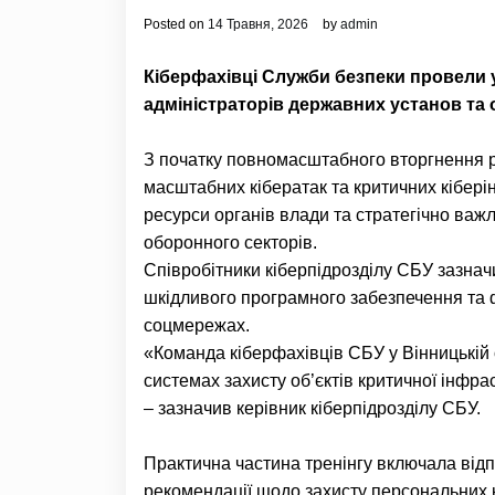
Posted on
14 Травня, 2026
by
admin
Кіберфахівці Служби безпеки провели у 
адміністраторів державних установ та о
З початку повномасштабного вторгнення р
масштабних кібератак та критичних кібері
ресурси органів влади та стратегічно важ
оборонного секторів.
Співробітники кіберпідрозділу СБУ зазначи
шкідливого програмного забезпечення та ф
соцмережах.
«Команда кіберфахівців СБУ у Вінницькій
системах захисту об’єктів критичної інфра
– зазначив керівник кіберпідрозділу СБУ.
Практична частина тренінгу включала від
рекомендації щодо захисту персональних ком