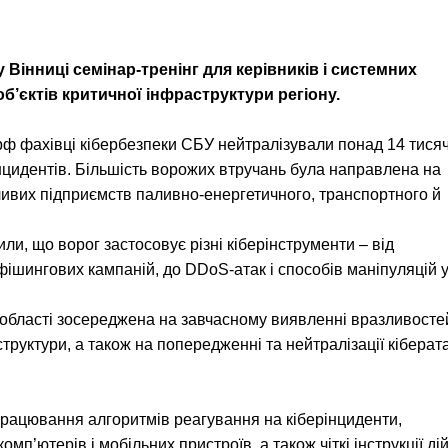
Вінниці семінар-тренінг для керівників і системних
б’єктів критичної інфраструктури регіону.
ф фахівці кібербезпеки СБУ нейтралізували понад 14 тися
нцидентів. Більшість ворожих втручань була направлена на
ливих підприємств паливно-енергетичного, транспортного й
ли, що ворог застосовує різні кіберінструменти – від
ішингових кампаній, до DDoS-атак і способів маніпуляцій 
 області зосереджена на завчасному виявленні вразливосте
структури, а також на попередженні та нейтралізації кіберат
працювання алгоритмів реагування на кіберінциденти,
п’ютерів і мобільних пристроїв, а також чіткі інструкції дій