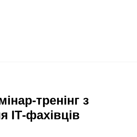
інар-тренінг з
я ІТ-фахівців