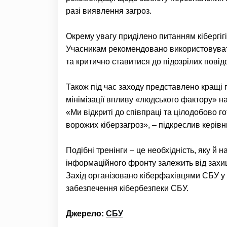
разі виявлення загроз.
Окрему увагу приділено питанням кібергіг
Учасникам рекомендовано використовуват
та критично ставитися до підозрілих повідо
Також під час заходу представлено кращі 
мінімізації впливу «людського фактору» н
«Ми відкриті до співпраці та цілодобово го
ворожих кіберзагроз», – підкреслив керівни
Подібні тренінги – це необхідність, яку й
інформаційного фронту залежить від захищ
Захід організовано кіберфахівцями СБУ у 
забезпечення кібербезпеки СБУ.
Джерело:
СБУ