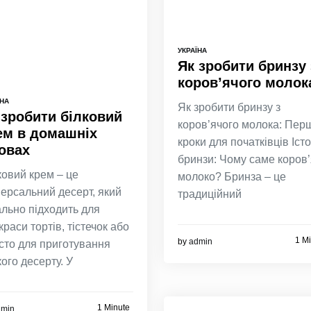
УКРАЇНА
Як зробити бринзу 
коровʼячого молок
ЇНА
Як зробити бринзу з
 зробити білковий
коров’ячого молока: Пер
ем в домашніх
кроки для початківців Істо
овах
бринзи: Чому саме коров
ковий крем – це
молоко? Бринза – це
версальний десерт, який
традиційний
ально підходить для
краси тортів, тістечок або
1 M
by
admin
сто для приготування
кого десерту. У
1 Minute
dmin