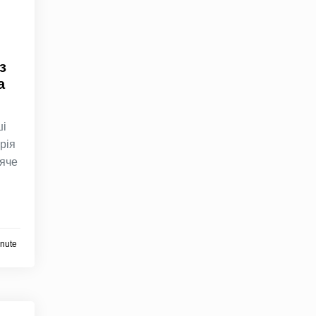
з
а
ші
рія
’яче
inute