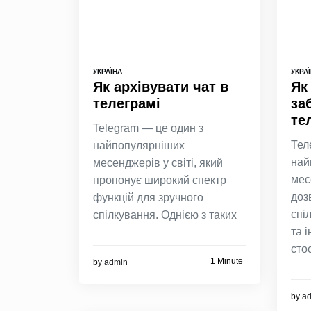
УКРАЇНА
УКРА
Як архівувати чат в
Як
телеграмі
за
те
Telegram — це один з
Тел
найпопулярніших
най
месенджерів у світі, який
мес
пропонує широкий спектр
доз
функцій для зручного
спі
спілкування. Однією з таких
та 
сто
1 Minute
by
admin
by
a