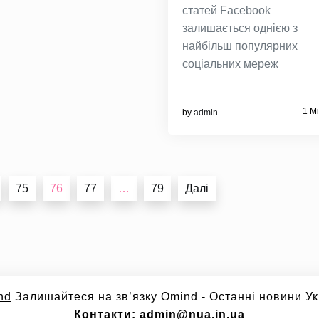
статей Facebook
залишається однією з
найбільш популярних
соціальних мереж
1 M
by
admin
75
76
77
…
79
Далі
nd
Залишайтеся на зв’язку Omind - Останні новини Укр
Контакти: admin@nua.in.ua