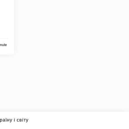
inute
аїну і світу