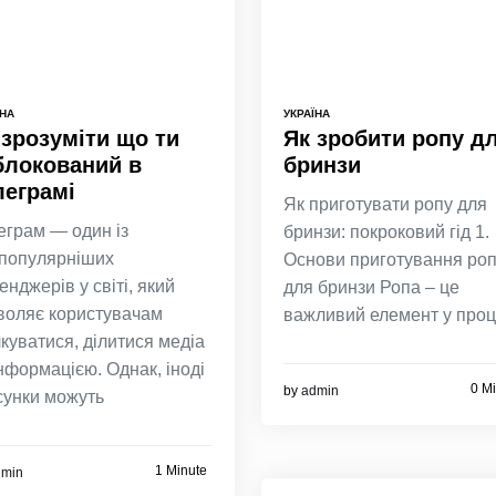
ЇНА
УКРАЇНА
 зрозуміти що ти
Як зробити ропу д
блокований в
бринзи
леграмі
Як приготувати ропу для
еграм — один із
бринзи: покроковий гід 1.
популярніших
Основи приготування ро
енджерів у світі, який
для бринзи Ропа – це
воляє користувачам
важливий елемент у проц
лкуватися, ділитися медіа
інформацією. Однак, іноді
0 M
by
admin
сунки можуть
1 Minute
dmin