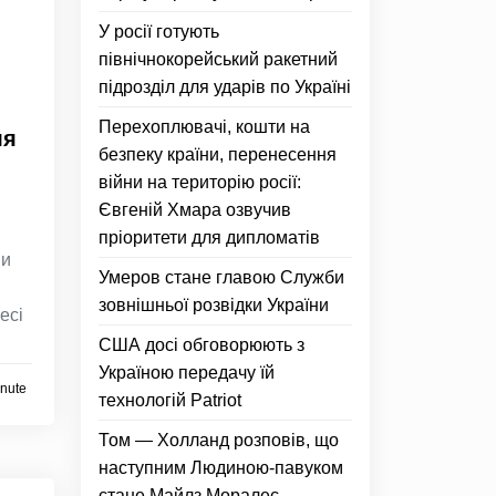
У росії готують
північнокорейський ракетний
підрозділ для ударів по Україні
Перехоплювачі, кошти на
ля
безпеку країни, перенесення
війни на територію росії:
Євгеній Хмара озвучив
пріоритети для дипломатів
пи
Умеров стане главою Служби
зовнішньої розвідки України
есі
США досі обговорюють з
Україною передачу їй
inute
технологій Patriot
Том — Холланд розповів, що
наступним Людиною-павуком
стане Майлз Моралес