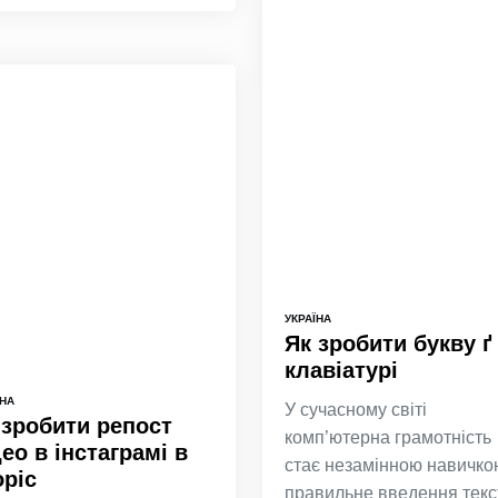
УКРАЇНА
Як зробити букву ґ
клавіатурі
ЇНА
У сучасному світі
 зробити репост
комп’ютерна грамотність
део в інстаграмі в
стає незамінною навичко
оріс
правильне введення текс