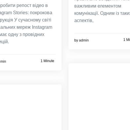
зробити репост відео в
важливим елементом
tagram Stories: покрокова
комунікації. Одним із таки
трукція У сучасному світі
аспектів,
іальних мереж Instagram
має одну з провідних
1 M
by
admin
ицій.
1 Minute
dmin