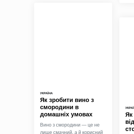
УКРАЇНА
Як зробити вино з
смородини в
УКРА
домашніх умовах
Як
ві
Вино з смородини — це не
ст
лише смачний, а й корисний