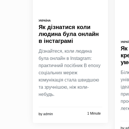
УКРАЇНА
Як дізнатися коли
людина була онлайн
в інстаграмі
УКРА
Як
Дізнайтеся, коли людина
кр
була онлайн в Instagram:
ум
практичний посібник В епоху
Біл
соціальних мереж
уні
комунікація стала швидшою
іде
та зручнішою, ніж коли-
при
небудь.
про
лег
1 Minute
by
admin
by
a