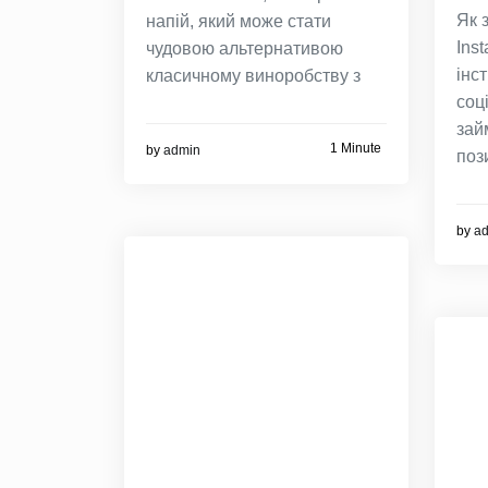
Як 
напій, який може стати
Ins
чудовою альтернативою
інс
класичному виноробству з
соц
зай
1 Minute
by
admin
поз
by
a